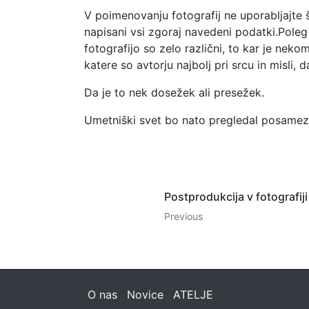
V poimenovanju fotografij ne uporabljajte š
napisani vsi zgoraj navedeni podatki.Poleg
fotografijo so zelo različni, to kar je nek
katere so avtorju najbolj pri srcu in misli
Da je to nek dosežek ali presežek.
Umetniški svet bo nato pregledal posamezne
Postprodukcija v fotografiji
Previous
O nas
Novice
ATELJE