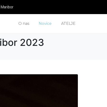
e Maribor
O nas
Novice
ATELJE
ribor 2023