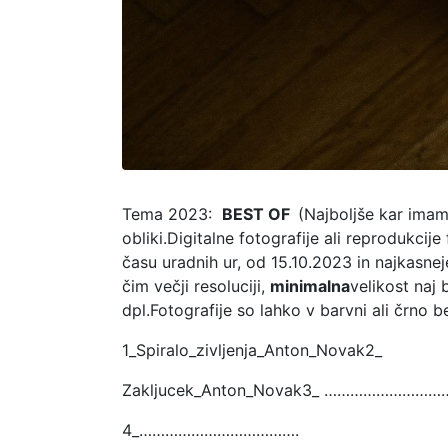
Tema 2023:
BEST OF
(Najboljše kar imamo
obliki.Digitalne fotografije ali reprodukcije
času uradnih ur, od 15.10.2023 in najkasnej
čim večji resoluciji,
minimalna
velikost naj
dpl.Fotografije so lahko v barvni ali črno b
1_Spiralo_zivljenja_Anton_Novak2_
Zakljucek_Anton_Novak3_ ………………………
4_……………………………….