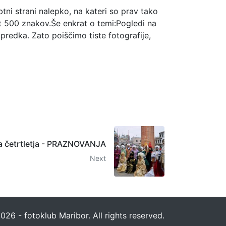
btni strani nalepko, na kateri so prav tako
at 500 znakov.Še enkrat o temi:Pogledi na
apredka. Zato poiščimo tiste fotografije,
ja četrtletja - PRAZNOVANJA
Next
026 - fotoklub Maribor. All rights reserved.