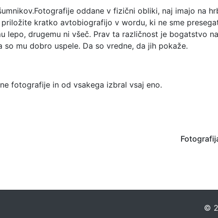
umnikov.Fotografije oddane v fizični obliki, naj imajo na hr
 priložite kratko avtobiografijo v wordu, ki ne sme preseg
omu lepo, drugemu ni všeč. Prav ta različnost je bogatstvo n
, da so mu dobro uspele. Da so vredne, da jih pokaže.
 fotografije in od vsakega izbral vsaj eno.
Fotografi
© 2