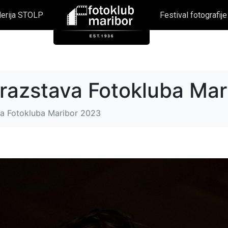
lerija STOLP
Festival fotografij
 razstava Fotokluba Ma
va Fotokluba Maribor 2023