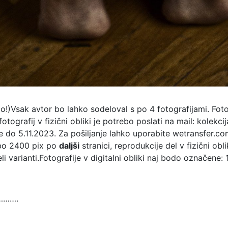
!)Vsak avtor bo lahko sodeloval s po 4 fotografijami. Fotogr
 fotografij v fizični obliki je potrebo poslati na mail: kolek
e do 5.11.2023. Za pošiljanje lahko uporabite wetransfer.com.
 bo 2400 pix po
daljši
stranici, reprodukcije del v fizični ob
eli varianti.Fotografije v digitalni obliki naj bodo označene
……….