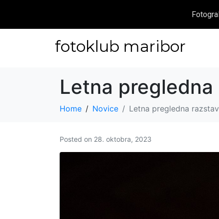
Fotogra
fotoklub maribor
Letna pregledna
Home
Novice
Letna pregledna razsta
Posted on
28. oktobra, 2023