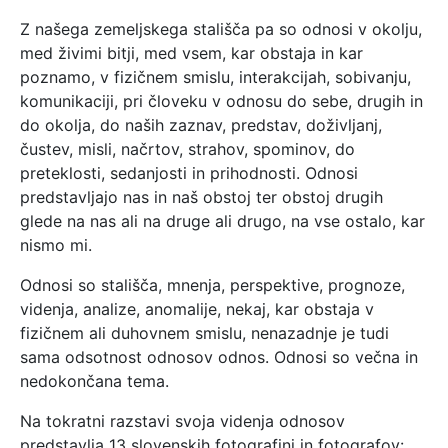
Z našega zemeljskega stališča pa so odnosi v okolju,
med živimi bitji, med vsem, kar obstaja in kar
poznamo, v fizičnem smislu, interakcijah, sobivanju,
komunikaciji, pri človeku v odnosu do sebe, drugih in
do okolja, do naših zaznav, predstav, doživljanj,
čustev, misli, načrtov, strahov, spominov, do
preteklosti, sedanjosti in prihodnosti. Odnosi
predstavljajo nas in naš obstoj ter obstoj drugih
glede na nas ali na druge ali drugo, na vse ostalo, kar
nismo mi.
Odnosi so stališča, mnenja, perspektive, prognoze,
videnja, analize, anomalije, nekaj, kar obstaja v
fizičnem ali duhovnem smislu, nenazadnje je tudi
sama odsotnost odnosov odnos. Odnosi so večna in
nedokončana tema.
Na tokratni razstavi svoja videnja odnosov
predstavlja 13 slovenskih fotografinj in fotografov: