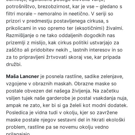
potrošništvo, brezobzirnost, kar je vse – gledano s
filtri morale – nemoralno in neetično. V seriji so
prizori v predmestju postavljenega cirkusa, s
prikolicami in vso opremo ter (eksotičnimi) živalmi.
Razmišljanje o ne tako oddaljenih dogodkih nas
prizemlji z mislijo, kak cirkus politiki ustvarjajo za
zaščito ali pridobitev nekih _ lastnih interesov in so
za to pripravljeni žrtvovati skoraj vse, kar pripada
družbi.
Maša Lancner
je posnela rastline, sadike zelenjave,
vzgojene v obraznih maskah. Obrazne maske so
postale obvezen del našega življenja. Na začetku
vsiljen tujek naše garderobe je postal vsakdanja nuja,
ampak ne zato, ker bi si ga želeli kot modni dodatek.
Posledica je vidna tudi v okolju, kjer so zavržene
maske postale njegov sestavni del in hkrati ekološki
problem, rastline pa se novemu okolju vedno
prilagajajo.