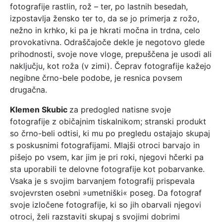
fotografije rastlin, rož – ter, po lastnih besedah,
izpostavlja žensko ter to, da se jo primerja z rožo,
nežno in krhko, ki pa je hkrati močna in trdna, celo
provokativna. Odraščajoče dekle je negotovo glede
prihodnosti, svoje nove vloge, prepuščena je usodi ali
naključju, kot roža (v zimi). Čeprav fotografije kažejo
negibne črno-bele podobe, je resnica povsem
drugačna.
Klemen Skubic
za predogled natisne svoje
fotografije z običajnim tiskalnikom; stranski produkt
so črno-beli odtisi, ki mu po pregledu ostajajo skupaj
s poskusnimi fotografijami. Mlajši otroci barvajo in
pišejo po vsem, kar jim je pri roki, njegovi hčerki pa
sta uporabili te delovne fotografije kot pobarvanke.
Vsaka je s svojim barvanjem fotografij prispevala
svojevrsten osebni »umetniški« poseg. Da fotograf
svoje izločene fotografije, ki so jih obarvali njegovi
otroci, želi razstaviti skupaj s svojimi dobrimi