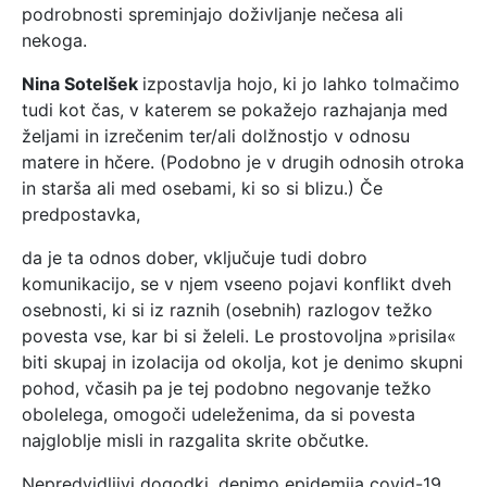
podrobnosti spreminjajo doživljanje nečesa ali
nekoga.
Nina Sotelšek
izpostavlja hojo, ki jo lahko tolmačimo
tudi kot čas, v katerem se pokažejo razhajanja med
željami in izrečenim ter/ali dolžnostjo v odnosu
matere in hčere. (Podobno je v drugih odnosih otroka
in starša ali med osebami, ki so si blizu.) Če
predpostavka,
da je ta odnos dober, vključuje tudi dobro
komunikacijo, se v njem vseeno pojavi konflikt dveh
osebnosti, ki si iz raznih (osebnih) razlogov težko
povesta vse, kar bi si želeli. Le prostovoljna »prisila«
biti skupaj in izolacija od okolja, kot je denimo skupni
pohod, včasih pa je tej podobno negovanje težko
obolelega, omogoči udeleženima, da si povesta
najgloblje misli in razgalita skrite občutke.
Nepredvidljivi dogodki, denimo epidemija covid-19,