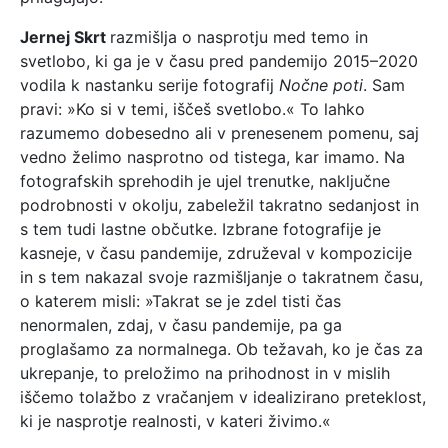
Jernej Skrt
razmišlja o nasprotju med temo in
svetlobo, ki ga je v času pred pandemijo 2015–2020
vodila k nastanku serije fotografij
Nočne poti
. Sam
pravi: »Ko si v temi, iščeš svetlobo.« To lahko
razumemo dobesedno ali v prenesenem pomenu, saj
vedno želimo nasprotno od tistega, kar imamo. Na
fotografskih sprehodih je ujel trenutke, naključne
podrobnosti v okolju, zabeležil takratno sedanjost in
s tem tudi lastne občutke. Izbrane fotografije je
kasneje, v času pandemije, združeval v kompozicije
in s tem nakazal svoje razmišljanje o takratnem času,
o katerem misli: »Takrat se je zdel tisti čas
nenormalen, zdaj, v času pandemije, pa ga
proglašamo za normalnega. Ob težavah, ko je čas za
ukrepanje, to preložimo na prihodnost in v mislih
iščemo tolažbo z vračanjem v idealizirano preteklost,
ki je nasprotje realnosti, v kateri živimo.«