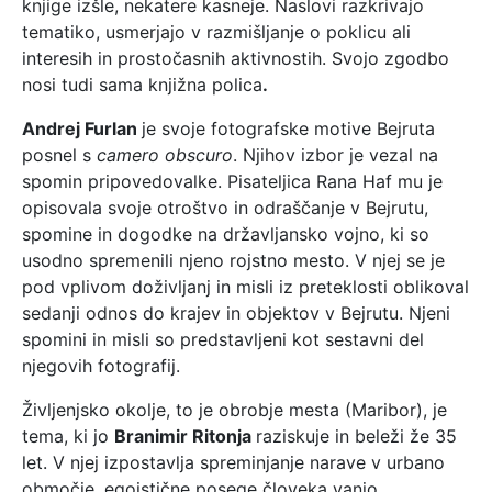
knjige izšle, nekatere kasneje. Naslovi razkrivajo
tematiko, usmerjajo v razmišljanje o poklicu ali
interesih in prostočasnih aktivnostih. Svojo zgodbo
nosi tudi sama knjižna polica
.
Andrej Furlan
je svoje fotografske motive Bejruta
posnel s
camero obscuro
. Njihov izbor je vezal na
spomin pripovedovalke. Pisateljica Rana Haf mu je
opisovala svoje otroštvo in odraščanje v Bejrutu,
spomine in dogodke na državljansko vojno, ki so
usodno spremenili njeno rojstno mesto. V njej se je
pod vplivom doživljanj in misli iz preteklosti oblikoval
sedanji odnos do krajev in objektov v Bejrutu. Njeni
spomini in misli so predstavljeni kot sestavni del
njegovih fotografij.
Življenjsko okolje, to je obrobje mesta (Maribor), je
tema, ki jo
Branimir Ritonja
raziskuje in beleži že 35
let. V njej izpostavlja spreminjanje narave v urbano
območje, egoistične posege človeka vanjo,