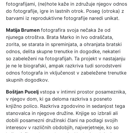
fotografijami, (ne)hote kaže in združuje njegov odnos
do fotografije, igre in lastnih otrok. Poseg (otroka) z
barvami iz reproduktivne fotografije naredi unikat.
Matija Brumen
fotografira svoja nečaka že od
njunega otroštva. Brata Marko in Ivo odraščata,
zorita, se starata in spreminjata, a ohranjata bratski
odnos, delita skupne trenutke in dogodke, nekateri
so zabeleženi na fotografijah. Ta projekt v nastajanju
je ne le biografski, ampak razkriva tudi sorodstveni
odnos fotografa in vključenost v zabeležene trenutke
skupnih dogodkov.
Boštjan Pucelj
vstopa v intimni prostor posameznika,
v njegov dom, ki ga deloma razkriva s posneto
knjižno polico. Razkriva zgodovino in sedanjost tega
stanovalca in njegove družine. Knjige so izbrali ali
dobili posamezni družinski člani na podlagi svojih
interesov v različnih obdobjih, najverjetneje, ko so