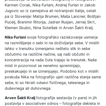
Karmen Corak, Nika Furlani, Andrej Furlan in Jakob
Jugovic so iz zamejstva ali notranjosti Italije, ostali
pa iz Slovenije: Matija Brumen, Maša Lancner, Boštjan
Pucelj, Branimir Ritonja, Jadran Rusjan, Jernej Skrt,
Klemen Skubic, Nina Sotelšek in Arven Šakti Kralj.
Nika Furlani
svoje fotografsko raziskovanje usmerja
na razmišljanje o sebi in na doživljanje sebe. V mislih
lahko v trenutku izmenjamo nešteto slik in sebe
občutimo na različne načine, saj naši občutki in
koncentracija na naše čute trajajo le trenutek. Naše
misli in pozornost se nenehno spreminjajo,
preskakujejo in se izmenjujejo. Podobno kot v mislih
poskuša Nika na fotografijo ujeti različna stanja same
sebe, ki so hkrati odsevi fizičnega, telesnega in
duševnega ali duhovnega.
Arven Šakti Kralj
fotografije sestavlja (v pare) in jih
postavlja v asociativen odnos – fotografije dekleta in