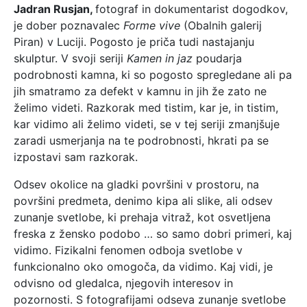
Jadran Rusjan,
fotograf in dokumentarist dogodkov,
je dober poznavalec
Forme vive
(Obalnih galerij
Piran) v Luciji. Pogosto je priča tudi nastajanju
skulptur. V svoji seriji
Kamen in jaz
poudarja
podrobnosti kamna, ki so pogosto spregledane ali pa
jih smatramo za defekt v kamnu in jih že zato ne
želimo videti. Razkorak med tistim, kar je, in tistim,
kar vidimo ali želimo videti, se v tej seriji zmanjšuje
zaradi usmerjanja na te podrobnosti, hkrati pa se
izpostavi sam razkorak.
Odsev okolice na gladki površini v prostoru, na
površini predmeta, denimo kipa ali slike, ali odsev
zunanje svetlobe, ki prehaja vitraž, kot osvetljena
freska z žensko podobo … so samo dobri primeri, kaj
vidimo. Fizikalni fenomen odboja svetlobe v
funkcionalno oko omogoča, da vidimo. Kaj vidi, je
odvisno od gledalca, njegovih interesov in
pozornosti. S fotografijami odseva zunanje svetlobe