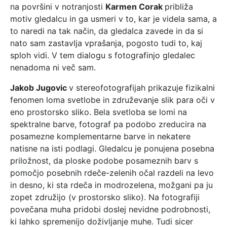
na površini v notranjosti
Karmen Corak
približa
motiv gledalcu in ga usmeri v to, kar je videla sama, a
to naredi na tak način, da gledalca zavede in da si
nato sam zastavlja vprašanja, pogosto tudi to, kaj
sploh vidi. V tem dialogu s fotografinjo gledalec
nenadoma ni več sam.
Jakob Jugovic
v stereofotografijah prikazuje fizikalni
fenomen loma svetlobe in združevanje slik para oči v
eno prostorsko sliko. Bela svetloba se lomi na
spektralne barve, fotograf pa podobo zreducira na
posamezne komplementarne barve in nekatere
natisne na isti podlagi. Gledalcu je ponujena posebna
priložnost, da ploske podobe posameznih barv s
pomočjo posebnih rdeče-zelenih očal razdeli na levo
in desno, ki sta rdeča in modrozelena, možgani pa ju
zopet združijo (v prostorsko sliko). Na fotografiji
povečana muha pridobi doslej nevidne podrobnosti,
ki lahko spremenijo doživljanje muhe. Tudi sicer