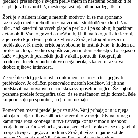
gledalca presenetijo s svojim prelivanjem in neštetimi odtenki; ti se
stapljajo z barvami hiš, mestnega rastlinja ali odpadlega listja.
Žorž je v stalnem iskanju mestnih motivov, ki se mu spontano
razkrivajo med sprehodi: mestna veduta, simbiotičen sklop hiš na
ulici, nad katerimi na vrveh plapola perilo ali pa so ob njih parkirani
avtomobili. Vse to govori o meščanih, ki jih na fotografijah sicer ni,
a je mesto kljub temu polno življenja. Žorž je fotograf mesta in
prebivalcev. K mestu pristopa svobodno in instinktivno, k ljudem pa
profesionalno, a vedno s spoštovanjem in domiselnostjo. To se jasno
kaže v njegovih posnetkih ljudi v aktih, portretih, fotografijah
modelov ali celo v podobah visečega perila, s katerim razkriva
drobce njihove intimnosti.
Že več desetletij je kronist in dokumentarist mesta ter njegovih
prebivalcev. Je odličen poznavalec mestnih kotičkov, ki jih zna
predstaviti na inovativen način skozi svoj osebni pogled. Še najbolj
poznane predele fotografira tako, da se meščanom zdijo domači, šele
ko pobrskajo po spominu, pa jih prepoznajo.
Pomemben mestni predel je pristanišče. Vanj prihajajo in iz njega
odhajajo ladje, njihove silhuete se zrcalijo v morju. Sivina trdnega
kamnitega roba kopnega in rive ustvarja kontrast modri mehkobi
morja in neba. Odsevi neba, sonca, svetlobe in oblakov se na gladini
morja zlivajo z njegovo modrino. Žorž jih včasih ujame kot del
pristanišča, spet drugič jih fotografira kot abstraktne, skoraj