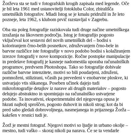
Žorževa sta se tudi v fotografskih krogih zapisala med legende. Oče
je bil leta 1961 med ustanovitelji fotokluba Color, zbirališča
umetniških fotografov. Mladi Istog se je kmalu pridružil in že leto
pozneje, leta 1962, s klubom prvič razstavljal v Zagrebu.
Oba sta poleg fotografije raziskovala tudi druge načine umetniškega
izražanja na likovnem področju. Istog je fotografijo pogosto
vključeval kot sestavni del novih umetniških del – bodisi s
koloriranjem črno-belih posnetkov, združevanjem črno-bele in
barvne različice iste fotografije v novo podobo bodisi s kolažiranjem
izrezov fotografij v nove kompozicije. Ročne postopke manipulacije
in predelave fotografij je kasneje nadomestila uporaba računalniških
programov, predvsem Photoshopa. Tako so fotografije dobivale
različne barvne intenzitete, motivi so bili poudarjeni, združeni,
pomnoženi, stilizirani, včasih pa prevedeni v enobarvne ploskve, ki
ustvarjajo vtis slikanega. Poseben učinek dajejo tudi
mikrofotografije detajlov iz narave ali drugih materialov – pogosto
delujejo abstraktno in spominjajo na računalniško ustvarjene
podobe. Ta inovativni, eksperimentalni del njegovega opusa je
hkrati najbolj sproščen, pogosto duhovit in nikoli strog; kot da bi
pred sabo gledali dobrovoljnega, nasmejanega in prijaznega Žorža –
kakršen v resnici tudi je.
Žorž je mestni fotograf. Njegovi motivi so ljudje in urbano okolje –
mestno, tudi vaško – skoraj nikoli pa narava. Če se ta vendarle