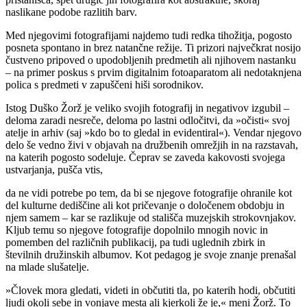
naslikane podobe razlitih barv.
Med njegovimi fotografijami najdemo tudi redka tihožitja, pogosto
posneta spontano in brez natančne režije. Ti prizori največkrat nosijo
čustveno pripoved o upodobljenih predmetih ali njihovem nastanku
– na primer poskus s prvim digitalnim fotoaparatom ali nedotaknjena
polica s predmeti v zapuščeni hiši sorodnikov.
Istog Duško Žorž je veliko svojih fotografij in negativov izgubil –
deloma zaradi nesreče, deloma po lastni odločitvi, da »očisti« svoj
atelje in arhiv (saj »kdo bo to gledal in evidentiral«). Vendar njegovo
delo še vedno živi v objavah na družbenih omrežjih in na razstavah,
na katerih pogosto sodeluje. Čeprav se zaveda kakovosti svojega
ustvarjanja, pušča vtis,
da ne vidi potrebe po tem, da bi se njegove fotografije ohranile kot
del kulturne dediščine ali kot pričevanje o določenem obdobju in
njem samem – kar se razlikuje od stališča muzejskih strokovnjakov.
Kljub temu so njegove fotografije dopolnilo mnogih novic in
pomemben del različnih publikacij, pa tudi uglednih zbirk in
številnih družinskih albumov. Kot pedagog je svoje znanje prenašal
na mlade slušatelje.
»Človek mora gledati, videti in občutiti tla, po katerih hodi, občutiti
ljudi okoli sebe in vonjave mesta ali kjerkoli že je,« meni Žorž. To