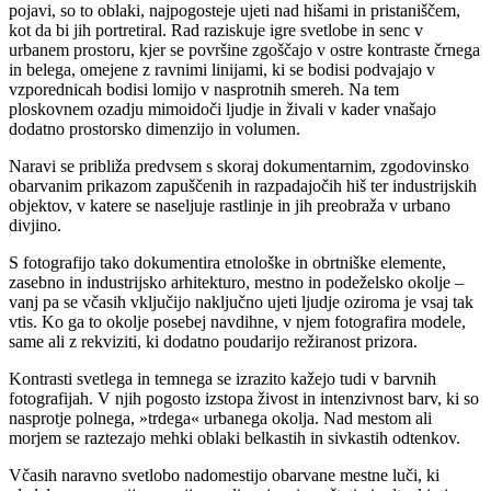
pojavi, so to oblaki, najpogosteje ujeti nad hišami in pristaniščem,
kot da bi jih portretiral. Rad raziskuje igre svetlobe in senc v
urbanem prostoru, kjer se površine zgoščajo v ostre kontraste črnega
in belega, omejene z ravnimi linijami, ki se bodisi podvajajo v
vzporednicah bodisi lomijo v nasprotnih smereh. Na tem
ploskovnem ozadju mimoidoči ljudje in živali v kader vnašajo
dodatno prostorsko dimenzijo in volumen.
Naravi se približa predvsem s skoraj dokumentarnim, zgodovinsko
obarvanim prikazom zapuščenih in razpadajočih hiš ter industrijskih
objektov, v katere se naseljuje rastlinje in jih preobraža v urbano
divjino.
S fotografijo tako dokumentira etnološke in obrtniške elemente,
zasebno in industrijsko arhitekturo, mestno in podeželsko okolje –
vanj pa se včasih vključijo naključno ujeti ljudje oziroma je vsaj tak
vtis. Ko ga to okolje posebej navdihne, v njem fotografira modele,
same ali z rekviziti, ki dodatno poudarijo režiranost prizora.
Kontrasti svetlega in temnega se izrazito kažejo tudi v barvnih
fotografijah. V njih pogosto izstopa živost in intenzivnost barv, ki so
nasprotje polnega, »trdega« urbanega okolja. Nad mestom ali
morjem se raztezajo mehki oblaki belkastih in sivkastih odtenkov.
Včasih naravno svetlobo nadomestijo obarvane mestne luči, ki