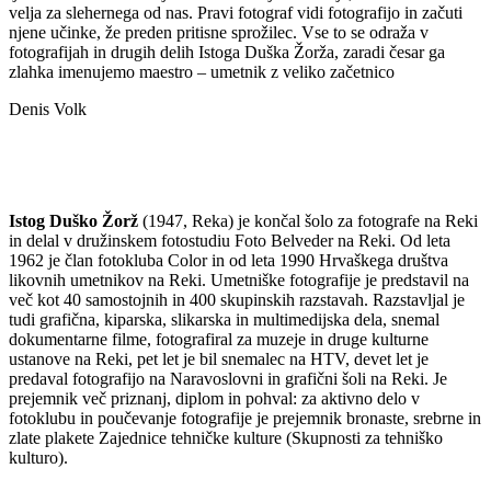
velja za slehernega od nas. Pravi fotograf vidi fotografijo in začuti
njene učinke, že preden pritisne sprožilec. Vse to se odraža v
fotografijah in drugih delih Istoga Duška Žorža, zaradi česar ga
zlahka imenujemo maestro – umetnik z veliko začetnico
Denis Volk
Istog Duško Žorž
(1947, Reka) je končal šolo za fotografe na Reki
in delal v družinskem fotostudiu Foto Belveder na Reki. Od leta
1962 je član fotokluba Color in od leta 1990 Hrvaškega društva
likovnih umetnikov na Reki. Umetniške fotografije je predstavil na
več kot 40 samostojnih in 400 skupinskih razstavah. Razstavljal je
tudi grafična, kiparska, slikarska in multimedijska dela, snemal
dokumentarne filme, fotografiral za muzeje in druge kulturne
ustanove na Reki, pet let je bil snemalec na HTV, devet let je
predaval fotografijo na Naravoslovni in grafični šoli na Reki. Je
prejemnik več priznanj, diplom in pohval: za aktivno delo v
fotoklubu in poučevanje fotografije je prejemnik bronaste, srebrne in
zlate plakete Zajednice tehničke kulture (Skupnosti za tehniško
kulturo).