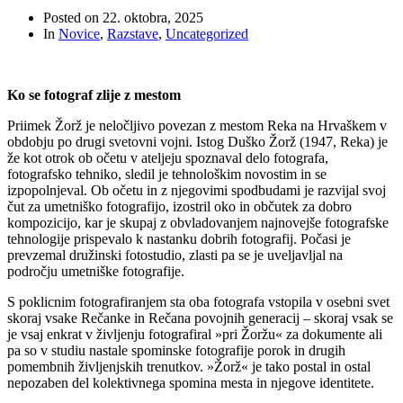
Posted on
22. oktobra, 2025
In
Novice
,
Razstave
,
Uncategorized
Ko se fotograf zlije z mestom
Priimek Žorž je neločljivo povezan z mestom Reka na Hrvaškem v
obdobju po drugi svetovni vojni. Istog Duško Žorž (1947, Reka) je
že kot otrok ob očetu v ateljeju spoznaval delo fotografa,
fotografsko tehniko, sledil je tehnološkim novostim in se
izpopolnjeval. Ob očetu in z njegovimi spodbudami je razvijal svoj
čut za umetniško fotografijo, izostril oko in občutek za dobro
kompozicijo, kar je skupaj z obvladovanjem najnovejše fotografske
tehnologije prispevalo k nastanku dobrih fotografij. Počasi je
prevzemal družinski fotostudio, zlasti pa se je uveljavljal na
področju umetniške fotografije.
S poklicnim fotografiranjem sta oba fotografa vstopila v osebni svet
skoraj vsake Rečanke in Rečana povojnih generacij – skoraj vsak se
je vsaj enkrat v življenju fotografiral »pri Žoržu« za dokumente ali
pa so v studiu nastale spominske fotografije porok in drugih
pomembnih življenjskih trenutkov. »Žorž« je tako postal in ostal
nepozaben del kolektivnega spomina mesta in njegove identitete.