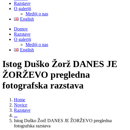
Razstave
O galeriji
Mediji o nas
English
Domov
Razstave
O galeriji
Mediji o nas
English
Istog Duško Žorž DANES JE
ŽORŽEVO pregledna
fotografska razstava
Home
Novice
Razstave
...
Istog Duško Žorž DANES JE ŽORŽEVO pregledna
fotografska razstava