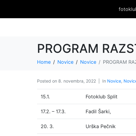
fotoklu
PROGRAM RAZS
Home
Novice
Novice
PROGRAM RA
Posted on
8. novembra, 2022
In
Novice
,
Novic
15.1.
Fotoklub Split
17.2. – 17.3.
Fadil Šarki,
20. 3.
Urška Pečnik