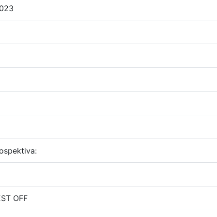
2023
rospektiva:
EST OFF