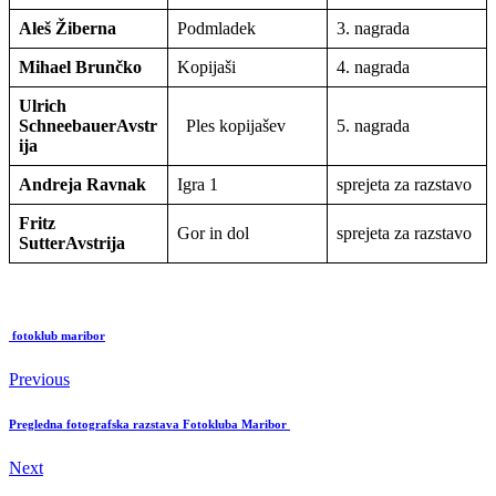
Aleš Žiberna
Podmladek
3. nagrada
Mihael Brunčko
Kopijaši
4. nagrada
Ulrich
Schneebauer
Avstr
Ples kopijašev
5. nagrada
ija
Andreja Ravnak
Igra 1
sprejeta za razstavo
Fritz
Gor in dol
sprejeta za razstavo
Sutter
Avstrija
fotoklub maribor
Previous
Pregledna fotografska razstava Fotokluba Maribor
Next