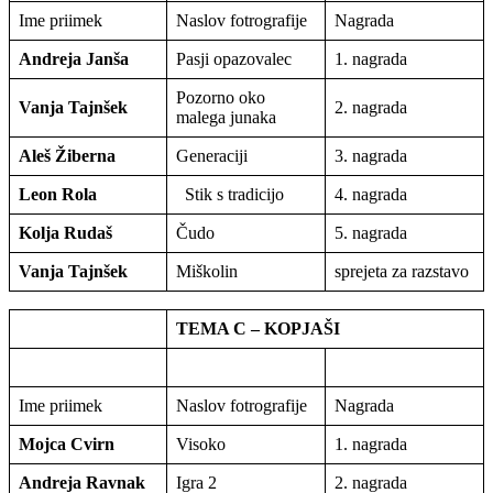
Ime priimek
Naslov fotrografije
Nagrada
Andreja Janša
Pasji opazovalec
1. nagrada
Pozorno oko
Vanja Tajnšek
2. nagrada
malega junaka
Aleš Žiberna
Generaciji
3. nagrada
Leon Rola
Stik s tradicijo
4. nagrada
Kolja Rudaš
Čudo
5. nagrada
Vanja Tajnšek
Miškolin
sprejeta za razstavo
TEMA C – KOPJAŠI
Ime priimek
Naslov fotrografije
Nagrada
Mojca Cvirn
Visoko
1. nagrada
Andreja Ravnak
Igra 2
2. nagrada