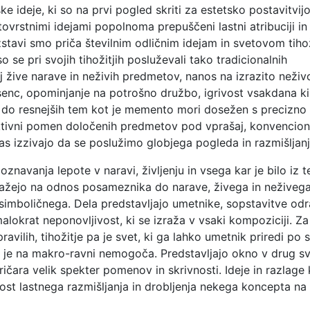
 ideje, ki so na prvi pogled skriti za estetsko postavitvijo
ovrstnimi idejami popolnoma prepuščeni lastni atribuciji in
azstavi smo priča številnim odličnim idejam in svetovom tihož
o se pri svojih tihožitjih posluževali tako tradicionalnih
j žive narave in neživih predmetov, nanos na izrazito neživ
n senc, opominjanje na potrošno družbo, igrivost vsakdana k
, do resnejših tem kot je memento mori dosežen s precizno
jektivni pomen določenih predmetov pod vprašaj, konvencion
n nas izzivajo da se poslužimo globjega pogleda in razmišljanj
znavanja lepote v naravi, življenju in vsega kar je bilo iz 
 kažejo na odnos posameznika do narave, živega in neživega
 simboličnega. Dela predstavljajo umetnike, sopstavitve od
lokrat neponovljivost, ki se izraža v vsaki kompoziciji. Za
ravilih, tihožitje pa je svet, ki ga lahko umetnik priredi po 
, ki je na makro-ravni nemogoča. Predstavljajo okno v drug s
ričara velik spekter pomenov in skrivnosti. Ideje in razlage 
st lastnega razmišljanja in drobljenja nekega koncepta na