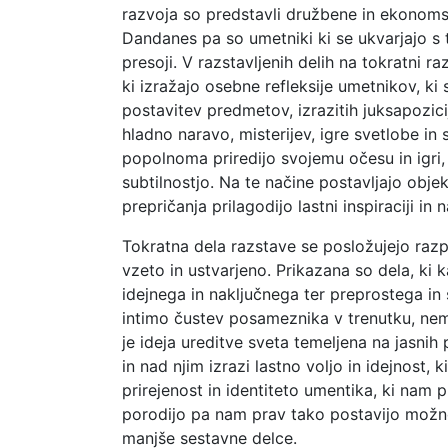
razvoja so predstavli družbene in ekonomske
Dandanes pa so umetniki ki se ukvarjajo s t
presoji. V razstavljenih delih na tokratni r
ki izražajo osebne refleksije umetnikov, ki s
postavitev predmetov, izrazitih juksapozici
hladno naravo, misterijev, igre svetlobe i
popolnoma priredijo svojemu očesu in igri
subtilnostjo. Na te načine postavljajo ob
prepričanja prilagodijo lastni inspiraciji i
Tokratna dela razstave se posložujejo razpo
vzeto in ustvarjeno. Prikazana so dela, ki
idejnega in naključnega ter preprostega in
intimo čustev posameznika v trenutku, nema
je ideja ureditve sveta temeljena na jasnih p
in nad njim izrazi lastno voljo in idejnost
prirejenost in identiteto umentika, ki nam p
porodijo pa nam prav tako postavijo možno
manjše sestavne delce.