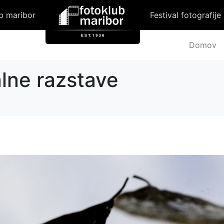
b maribor
Festival fotografije
Domov
lne razstave