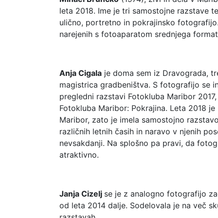
leta 2018. Ime je tri samostojne razstave t
ulično, portretno in pokrajinsko fotografij
narejenih s fotoaparatom srednjega format
Anja Cigala
je doma sem iz Dravograda, tre
magistrica gradbeništva. S fotografijo se in
pregledni razstavi Fotokluba Maribor 2017,
Fotokluba Maribor: Pokrajina. Leta 2018 je
Maribor, zato je imela samostojno razstavo,
različnih letnih časih in naravo v njenih po
nevsakdanji. Na splošno pa pravi, da fotograf
atraktivno.
Janja Cizelj
se je z analogno fotografijo zač
od leta 2014 dalje. Sodelovala je na več sk
razstavah.