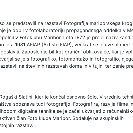
so se predstavili na razstavi Fotografija mariborskega krog
je je dobil v fotolaboratoriju propagandnega oddelka v Me
popolnil v Fotoklubu Maribor. Leta 1972 je prejel naziv kandi
n leta 1981 AFIAP (Artiste FIAP), večkrat se je uvrstil med
goslaviji. Zaposlen je bil kot grafični oblikovalec, kar je vpl
varjal se je s fotografiko, fotomontažo in fotografijo, njeg
azstavil na številnih razstavah doma in v tujini ter zanje pre
 Rogaški Slatini, kjer je končal osnovno šolo. V srednjo tehn
ištva spoznava tudi fotografijo. Fotografira, razvija filme i
prihodom digitalne tehnike se je začel ukvarjati z računalnišk
aktiven član Foto kluba Maribor. Sodeluje na skupinskih
tojnih razstav.