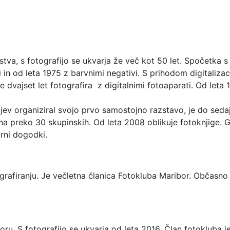
stva, s fotografijo se ukvarja že več kot 50 let. Spočetka s
 in od leta 1975 z barvnimi negativi. S prihodom digitalizaci
e dvajset let fotografira z digitalnimi fotoaparati. Od leta
eljev organiziral svojo prvo samostojno razstavo, je do seda
na preko 30 skupinskih. Od leta 2008 oblikuje fotoknjige. G
urni dogodki.
ografiranju. Je večletna članica Fotokluba Maribor. Občasno
boru. S fotografijo se ukvarja od leta 2016. Član fotokluba j