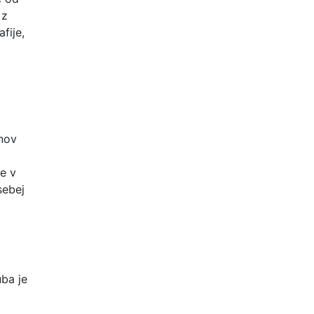
 z
fije,
anov
ne v
sebej
uba je