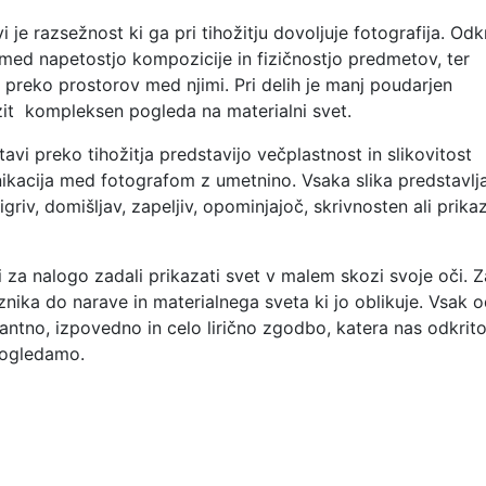
je razsežnost ki ga pri tihožitju dovoljuje fotografija. Odkr
ed napetostjo kompozicije in fizičnostjo predmetov, ter
reko prostorov med njimi. Pri delih je manj poudarjen
azit kompleksen pogleda na materialni svet.
tavi preko tihožitja predstavijo večplastnost in slikovitost
nikacija med fotografom z umetnino. Vsaka slika predstavlj
griv, domišljav, zapeljiv, opominjajoč, skrivnosten ali prika
 za nalogo zadali prikazati svet v malem skozi svoje oči. Z
znika do narave in materialnega sveta ki jo oblikuje. Vsak 
igantno, izpovedno in celo lirično zgodbo, katera nas odkrit
 pogledamo.