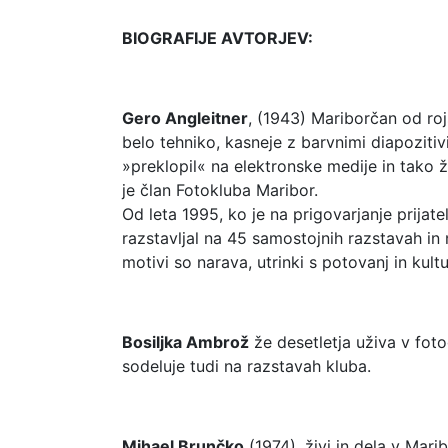
BIOGRAFIJE AVTORJEV:
Gero Angleitner
, (1943) Mariborčan od roj
belo tehniko, kasneje z barvnimi diapozitivi
»preklopil« na elektronske medije in tako ž
je član Fotokluba Maribor.
Od leta 1995, ko je na prigovarjanje prijat
razstavljal na 45 samostojnih razstavah in 
motivi so narava, utrinki s potovanj in kult
Bosiljka Ambrož
že desetletja uživa v fot
sodeluje tudi na razstavah kluba.
Mihael Brunčko
(1974), živi in dela v Mari