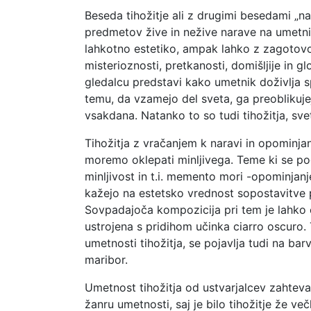
Beseda tihožitje ali z drugimi besedami „n
predmetov žive in nežive narave na umetniš
lahkotno estetiko, ampak lahko z zagotov
misterioznosti, pretkanosti, domišljije in 
gledalcu predstavi kako umetnik doživlja sp
temu, da vzamejo del sveta, ga preoblikujej
vsakdana. Natanko to so tudi tihožitja, sv
Tihožitja z vračanjem k naravi in opominjan
moremo oklepati minljivega. Teme ki se pog
minljivost in t.i. memento mori -opominjan
kažejo na estetsko vrednost sopostavitve p
Sovpadajoča kompozicija pri tem je lahko či
ustrojena s pridihom učinka ciarro oscuro.
umetnosti tihožitja, se pojavlja tudi na bar
maribor.
Umetnost tihožitja od ustvarjalcev zahteva
žanru umetnosti, saj je bilo tihožitje že več