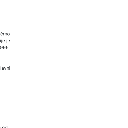
 črno
je je
 1996
j
lavni
e od