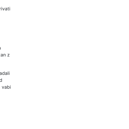
ivati
a
zan z
adali
od
o vabi