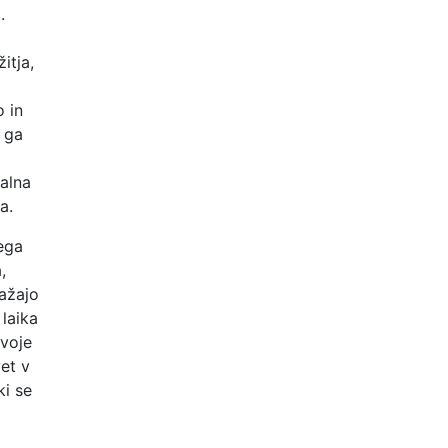
.
itja,
o in
i ga
alna
a.
tega
,
ražajo
 laika
svoje
vet v
ki se