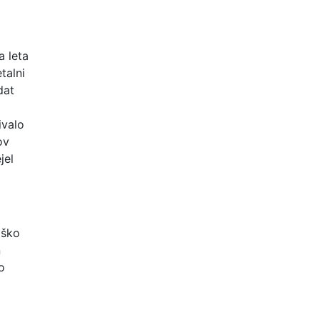
a leta
talni
dat
ivalo
ov
jel
iško
n
o