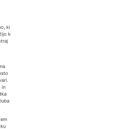
o, ki
ijo k
traj
 na
osto
ari.
 in
etka
kluba
 tem
tku