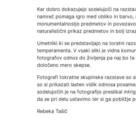
Kar dobro dokazujejo sodelujoči na razstavi 
namreč pomaga igro med obliko in barvo, m
monumentalnostjo predmetov in povezavo p
naturalistični prikaz predmetov in bolj izr
Umetniki ki se predstavljajo na toratni razs
temperamenta. V vsaki sliki je vidna komu
fotografov odnos do življenja pa naj bo ta i
določeno mero skepse.
Fotografi tokratne skupinske razstave so si
so si prikazati lasten vidik odnosa posame
sodelujočih je na fotografijo preslikal intr
da se pri delu ustavimo ter si ga pobližje
Rebeka Tašič