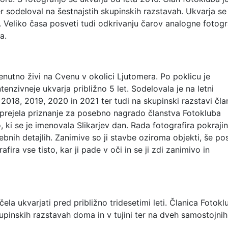
er sodeloval na šestnajstih skupinskih razstavah. Ukvarja se
o. Veliko časa posveti tudi odkrivanju čarov analogne fotogra
a.
nutno živi na Cvenu v okolici Ljutomera. Po poklicu je
tenzivneje ukvarja približno 5 let. Sodelovala je na letni
 2018, 2019, 2020 in 2021 ter tudi na skupinski razstavi čl
 prejela priznanje za posebno nagrado članstva Fotokluba
 ki se je imenovala Slikarjev dan. Rada fotografira pokraji
sebnih detajlih. Zanimive so ji stavbe oziroma objekti, še po
ira vse tisto, kar ji pade v oči in se ji zdi zanimivo in
ela ukvarjati pred približno tridesetimi leti. Članica Fotokl
upinskih razstavah doma in v tujini ter na dveh samostojnih