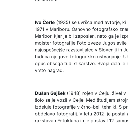
Ivo Čerle
(1935) se uvršča med avtorje, ki 
1971 v Mariboru. Osnovno fotografsko znan
Maribor, kjer je bil zaposlen, nato ga je iz
mojster fotografije Foto zveze Jugoslavije i
najuspešnejše razstavljalce v Sloveniji in Ju
tudi na njegovo fotografsko ustvarjanje. Uk
opus obsega tudi slikarstvo. Svoja dela je r
vrsto nagrad.
Dušan Gajšek
(1948) rojen v Celju, živel v
šolo se je vozil v Celje. Med študijem strojn
izdeluje fotografije v črno-beli tehniki. S 
obdelavo fotografij. V letu 2012 je postal 
razstavah Fotokluba in je postavil 12 samos