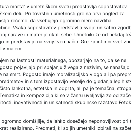
atura morta“ v umetniškem svetu predstavlja sopostavitev
kem delu. Pri tovrstnih umetnosti gre na prvi pogled za
ostjo rečemo, da vsebujejo ogromno mero navdiha,
globine. Vsaka sopostavitev predstavlja svojo unikatno zgodb
oj narave in materije okoli sebe. Umetniki že od nekdaj tež
o in predstavijo na svojstven način. Gre za intimni svet zno
et v malem.
jem na lastnosti materialnega, opozarjajo na to, da se ne
osto pojavljajo pri spajanju živega z neživim, se nanašajo
je na smrt. Pogosto imajo moralizacijsko vlogo ali pa prepr
redmetov in s tem izpostavijo veselje do gledanja lepih stv
sto lahkotna, estetska in odprta, ali pa je temačna, stroga
 Tematika in kompozicija ki se v žanru uveljavlja že od zač
vitosti, inovativnosti in unikatnosti skupinske razstave Foto
 ogromno domišljije, da lahko dosežejo neponovljivost pri
krat realizirano. Predmeti, ki so jih umetniki izbirali na zače